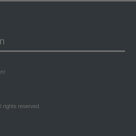
on
en!
l rights reserved.