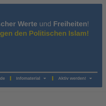
scher Werte
und
Freiheiten
!
gen den Politischen Islam!
nde
Infomaterial
Aktiv werden!