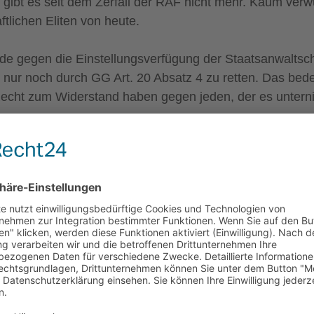
gibt es seit dem Zerfall der RAF nicht mehr. Kaum verwu
ftlichen Eliten von heute.
rde gegen die Einstellungsverfügung der Staatsanwaltsc
 nur noch durch GG Art. 20 Absatz 4 zu retten. Das bede
as Recht zum Widerstand haben gegen jeden, der es unte
 ihre eigenen Erfahrungen mit der „Dame“:
Frau Wenzels
/Bielefeld (
kritiknetz.de
) zum Skandal.