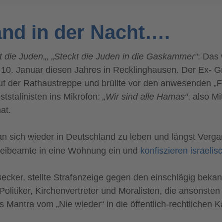
and in der Nacht….
t die Juden
„, „
Steckt die Juden in die Gaskammer“
: Das
am 10. Januar diesen Jahres in Recklinghausen. Der Ex-
f der Rathaustreppe und brüllte vor den anwesenden „F
talinisten ins Mikrofon:
„Wir sind alle Hamas“
, also Mi
at.
an sich wieder in Deutschland zu leben und längst Verg
izeibeamte in eine Wohnung ein und
konfiszieren israeli
Becker, stellte Strafanzeige gegen den einschlägig beka
Politiker, Kirchenvertreter und Moralisten, die ansonst
 Mantra vom „Nie wieder“ in die öffentlich-rechtliche