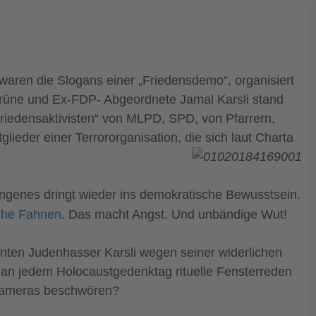
 waren die Slogans einer „Friedensdemo“, organisiert
 Grüne und Ex-FDP- Abgeordnete Jamal Karsli stand
riedensaktivisten“ von MLPD, SPD, von Pfarrern,
tglieder einer Terrororganisation, die sich laut Charta
angenes dringt wieder ins demokratische Bewusstsein.
sche Fahnen
. Das macht Angst. Und unbändige Wut!
nnten Judenhasser Karsli wegen seiner widerlichen
en an jedem Holocaustgedenktag rituelle Fensterreden
n Kameras beschwören?