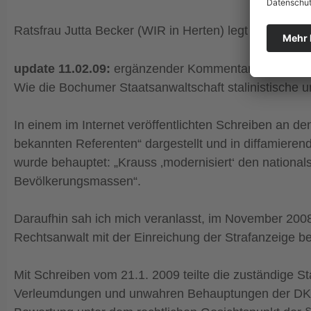
Ratsfrau Jutta Becker (WIR in Herten) legt
Beschwer
update 11.02.09:
ergänzender Kommentar des Osnabr
Wie die Bochumer Staatsanwaltschaft stalinistische u
In einem im Internet veröffentlichten Schreiben an d
bekannten Referenten“ dargestellt und in diffamieren
wurde behauptet: „Krauss ‚modernisiert‘ den nationa
Bevölkerungsmassen“.
Daraufhin sah ich mich veranlasst, im November 2008 
Rechtsanwalt mit der Einreichung der Strafanzeige 
Mit Schreiben vom 21.1. 2009 teilte die zuständige S
Verleumdungen und unwahren Behauptungen der DKP-Bo