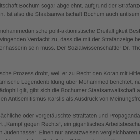
ltschaft Bochum sogar abgelehnt, aufgrund der Strafanz
n. Ist also die Staatsanwaltschaft Bochum auch antisemi
 mohammedanische polit-aktionistische Dreifaltigkeit B
wingenden Verdacht zu, dass die mit der Strafanzeige b
Judenhasserin sein muss. Der Sozialwissenschaftler Dr.
sche Prozess droht, weil er zu Recht den Koran mit Hitl
e islamische Legendenbildung über Mohammed berichtet, 
ädophil gilt, gibt sich die Bochumer Staatsanwaltscha
hen Antisemitismus Karslis als Ausdruck von Meinungsfre
chliche oder vorgetäuschte Straftaten und Propagandad
ort „Kampf gegen Rechts“, ein gigantisches Arbeitsbesch
en Judenhasser. Einen nur ansatzweisen vergleichbaren