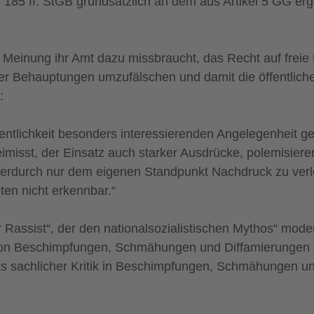
§ 185 ff. StGB grundsätzlich an dem aus Artikel 5 GG e
 Meinung ihr Amt dazu missbraucht, das Recht auf freie 
r Behauptungen umzufälschen und damit die öffentliche
:
fentlichkeit besonders interessierenden Angelegenheit 
isst, der Einsatz auch starker Ausdrücke, polemisiere
erdurch nur dem eigenen Standpunkt Nachdruck zu verle
lten nicht erkennbar.“
Rassist“, der den nationalsozialistischen Mythos“ moder
von Beschimpfungen, Schmähungen und Diffamierungen ab.
ts sachlicher Kritik in Beschimpfungen, Schmähungen un