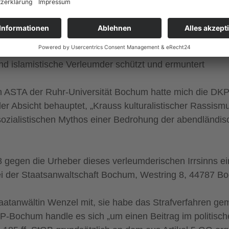
de
bei der Generalstaatsanwaltschaft Hamm ein
ücker Sozialwissenschaftlers
Hartmut Krauss
zu dem S
nd islamistische Verleumder schützt und ermuntert
en ASTA der Ruhr-Universität Bochum hatte mich die DKP
der Absicht behauptet, „Krauss kulturalistischer Rassi
lsozialistischen Mythos einer Bedrohung der abendländis
gegen die Urheber dieses verleumderischen Irrsinns ein
bei der Staatsanwaltschaft Bochum, Westring 8, 44787 B
taatanwältin Wenzel mit, sie habe das Strafverfahren gem
chum handle es sich „um einen Beitrag im politischen