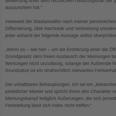
Bewertung unter dem rechtlichen Gesichtspunkt der 
auszurichten hat.“
Inwieweit die Staatanwältin nach meiner persönlichen
Diffamierung, üble Nachrede und Verbreitung unwahre
jeder anhand der folgende Aussage selbst überprüfen
„Wenn es – wie hier – um die Erörterung einer die Öf
Grundgesetz dem freien Austausch der Meinungen beim
Wertungen nicht unzulässig, solange der Äußernde hi
Grundsätze ist ein strafrechtlich relevantes Fehlverha
Die unhaltbaren Behauptungen, ich sei ein „bekannter 
parteilicher Manier und spricht ihnen den Charakter 
Meinungskampf lediglich Äußerungen, die sich jensei
Feststellung lässt sich indes nicht treffen.“