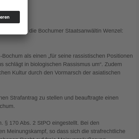
kandal um die Bochumer Staatsanwältin Wenzel:
-Bochum als einen „für seine rassistischen Positionen
smus schlägt in biologischen Rassismus um“. Zudem
chen Kultur durch den Vormarsch der asiatischen
en Strafantrag zu stellen und beauftragte einen
ochum.
. § 170 Abs. 2 StPO eingestellt. Bei den
 Meinungskampf, so dass sich die strafrechtliche