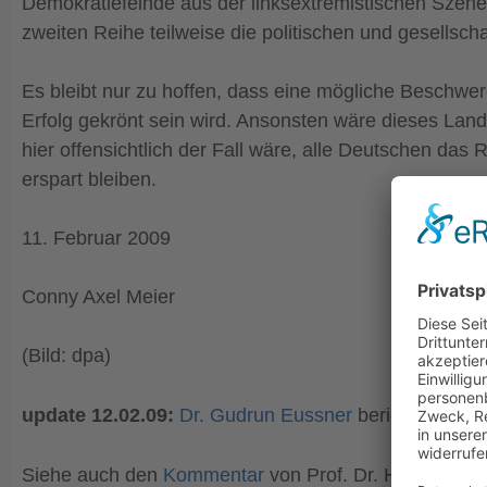
Demokratiefeinde aus der linksextremistischen Szene 
zweiten Reihe teilweise die politischen und gesellscha
Es bleibt nur zu hoffen, dass eine mögliche Beschwe
Erfolg gekrönt sein wird. Ansonsten wäre dieses Land
hier offensichtlich der Fall wäre, alle Deutschen d
erspart bleiben.
11. Februar 2009
Conny Axel Meier
(Bild: dpa)
update 12.02.09:
Dr. Gudrun Eussner
berichtet über
Siehe auch den
Kommentar
von Prof. Dr. Heinz Gess 