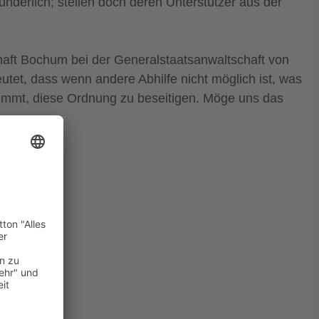
nderlich; stellen doch deren Unterstützer aus der
haft Bochum bei der Generalstaatsanwaltschaft von
utet, dass wenn andere Abhilfe nicht möglich ist, was
rnimmt, diese Ordnung zu beseitigen. Möge uns das
 Gewerbe.