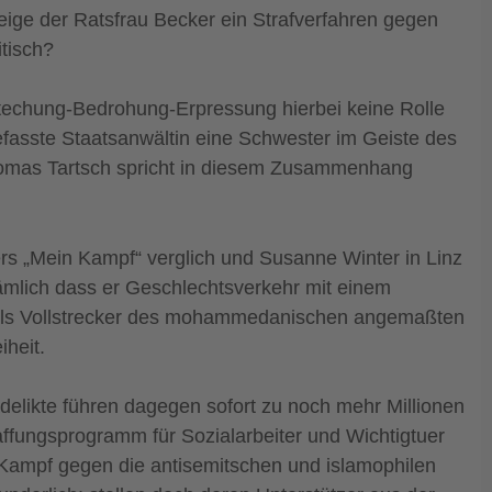
eige der Ratsfrau Becker ein Strafverfahren gegen
tisch?
estechung-Bedrohung-Erpressung hierbei keine Rolle
efasste Staatsanwältin eine Schwester im Geiste des
 Thomas Tartsch spricht in diesem Zusammenhang
ers „Mein Kampf“ verglich und Susanne Winter in Linz
nämlich dass er Geschlechtsverkehr mit einem
ft als Vollstrecker des mohammedanischen angemaßten
iheit.
elikte führen dagegen sofort zu noch mehr Millionen
affungsprogramm für Sozialarbeiter und Wichtigtuer
 Kampf gegen die antisemitschen und islamophilen